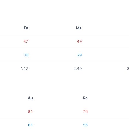
Fe
Ma
37
49
19
29
1.47
2.49
Au
Se
84
76
64
55