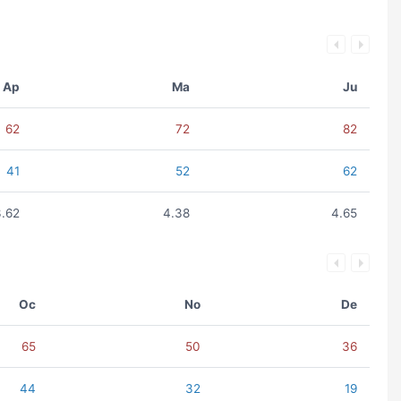
Ap
Ma
Ju
62
72
82
41
52
62
3.62
4.38
4.65
Oc
No
De
65
50
36
44
32
19